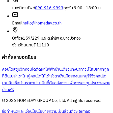
เบอร์โทรศัพท์
090-916-9993
ทุกวัน 9:00 - 18:00 น.
Email
hello@homeday.co.th
Office
159/229 ม.6 ต.ลำโพ อ.บางบัวทอง
จังหวัดนนทบุรี 11110
คำค้นหายอดนิยม
คอนโดสุขุมวิท
คอนโดติดรถไฟฟ้า
บ้านเดี่ยวบางนา
ทาวน์โฮมราคาถูก
ที่ดินเปล่าเขาใหญ่
คอนโดให้เช่ารัชดา
บ้านมือสองนนทบุรี
รีวิวคอนโด
ใหม่
สินเชื่อบ้าน
ราคาประเมินที่ดิน
อสังหาฯ เพื่อการลงทุน
ประกาศขาย
บ้านฟรี
© 2026 HOMEDAY GROUP Co., Ltd. All rights reserved.
ข้อกำหนดและเงื่อนไข
นโยบายความเป็นส่วนตัว
Sitemap