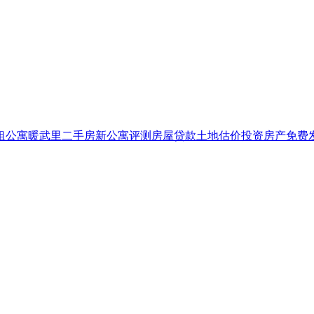
租公寓
暖武里二手房
新公寓评测
房屋贷款
土地估价
投资房产
免费