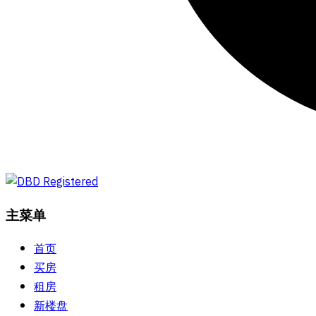
主菜单
首页
买房
租房
新楼盘