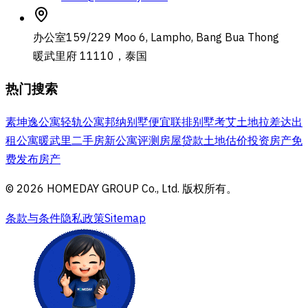
办公室
159/229 Moo 6, Lampho, Bang Bua Thong
暖武里府 11110，泰国
热门搜索
素坤逸公寓
轻轨公寓
邦纳别墅
便宜联排别墅
考艾土地
拉差达出
租公寓
暖武里二手房
新公寓评测
房屋贷款
土地估价
投资房产
免
费发布房产
© 2026 HOMEDAY GROUP Co., Ltd. 版权所有。
条款与条件
隐私政策
Sitemap