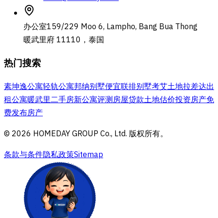
办公室
159/229 Moo 6, Lampho, Bang Bua Thong
暖武里府 11110，泰国
热门搜索
素坤逸公寓
轻轨公寓
邦纳别墅
便宜联排别墅
考艾土地
拉差达出
租公寓
暖武里二手房
新公寓评测
房屋贷款
土地估价
投资房产
免
费发布房产
© 2026 HOMEDAY GROUP Co., Ltd. 版权所有。
条款与条件
隐私政策
Sitemap