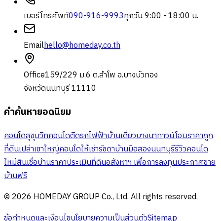
เบอร์โทรศัพท์
090-916-9993
ทุกวัน 9:00 - 18:00 น.
Email
hello@homeday.co.th
Office
159/229 ม.6 ต.ลำโพ อ.บางบัวทอง
จังหวัดนนทบุรี 11110
คำค้นหายอดนิยม
คอนโดสุขุมวิท
คอนโดติดรถไฟฟ้า
บ้านเดี่ยวบางนา
ทาวน์โฮมราคาถูก
ที่ดินเปล่าเขาใหญ่
คอนโดให้เช่ารัชดา
บ้านมือสองนนทบุรี
รีวิวคอนโด
ใหม่
สินเชื่อบ้าน
ราคาประเมินที่ดิน
อสังหาฯ เพื่อการลงทุน
ประกาศขาย
บ้านฟรี
© 2026 HOMEDAY GROUP Co., Ltd. All rights reserved.
ข้อกำหนดและเงื่อนไข
นโยบายความเป็นส่วนตัว
Sitemap