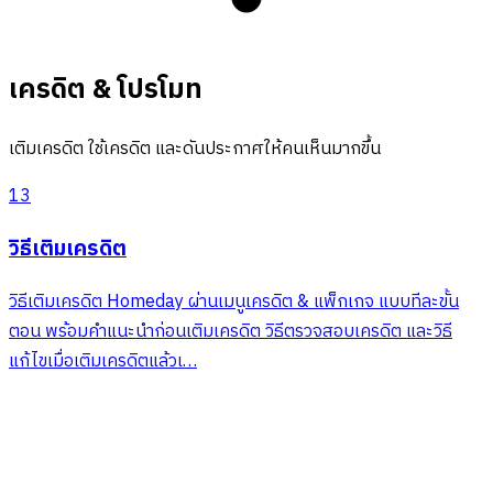
เครดิต & โปรโมท
เติมเครดิต ใช้เครดิต และดันประกาศให้คนเห็นมากขึ้น
13
วิธีเติมเครดิต
วิธีเติมเครดิต Homeday ผ่านเมนูเครดิต & แพ็กเกจ แบบทีละขั้น
ตอน พร้อมคำแนะนำก่อนเติมเครดิต วิธีตรวจสอบเครดิต และวิธี
แก้ไขเมื่อเติมเครดิตแล้วเ…