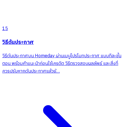
15
วิธีดันประกาศ
วิธีดันประกาศบน Homeday ผ่านเมนูโปรโมทประกาศ แบบทีละขั้น
ตอน พร้อมคำแนะนำก่อนใช้เครดิต วิธีตรวจสอบผลลัพธ์ และสิ่งที่
ควรปรับหากดันประกาศแล้วยั…