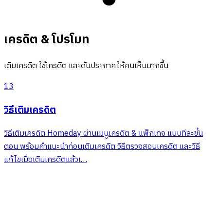
เครดิต & โปรโมท
เติมเครดิต ใช้เครดิต และดันประกาศให้คนเห็นมากขึ้น
13
วิธีเติมเครดิต
วิธีเติมเครดิต Homeday ผ่านเมนูเครดิต & แพ็กเกจ แบบทีละขั้น
ตอน พร้อมคำแนะนำก่อนเติมเครดิต วิธีตรวจสอบเครดิต และวิธี
แก้ไขเมื่อเติมเครดิตแล้วเ…