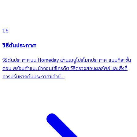
15
วิธีดันประกาศ
วิธีดันประกาศบน Homeday ผ่านเมนูโปรโมทประกาศ แบบทีละขั้น
ตอน พร้อมคำแนะนำก่อนใช้เครดิต วิธีตรวจสอบผลลัพธ์ และสิ่งที่
ควรปรับหากดันประกาศแล้วยั…