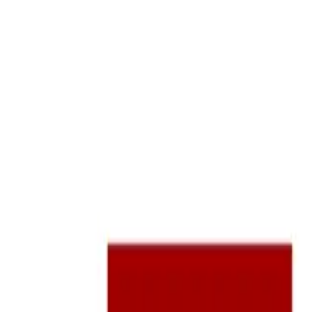
่ (EVARIS New Ratchaphruek) บ้
าศ เมืองท่า อวีโร (Aveiro) ทางต