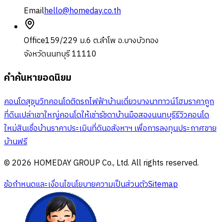
Email
hello@homeday.co.th
Office
159/229 ม.6 ต.ลำโพ อ.บางบัวทอง
จังหวัดนนทบุรี 11110
คำค้นหายอดนิยม
คอนโดสุขุมวิท
คอนโดติดรถไฟฟ้า
บ้านเดี่ยวบางนา
ทาวน์โฮมราคาถูก
ที่ดินเปล่าเขาใหญ่
คอนโดให้เช่ารัชดา
บ้านมือสองนนทบุรี
รีวิวคอนโด
ใหม่
สินเชื่อบ้าน
ราคาประเมินที่ดิน
อสังหาฯ เพื่อการลงทุน
ประกาศขาย
บ้านฟรี
© 2026 HOMEDAY GROUP Co., Ltd. All rights reserved.
ข้อกำหนดและเงื่อนไข
นโยบายความเป็นส่วนตัว
Sitemap