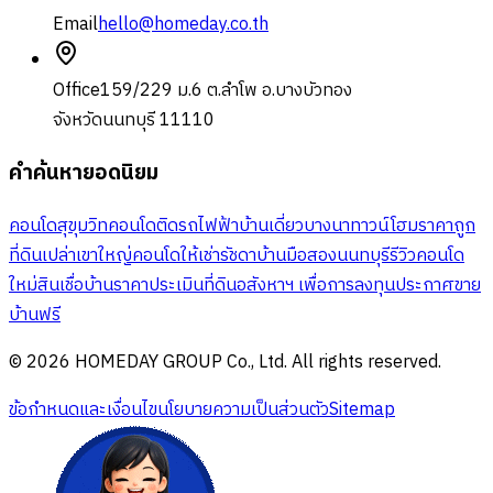
Email
hello@homeday.co.th
Office
159/229 ม.6 ต.ลำโพ อ.บางบัวทอง
จังหวัดนนทบุรี 11110
คำค้นหายอดนิยม
คอนโดสุขุมวิท
คอนโดติดรถไฟฟ้า
บ้านเดี่ยวบางนา
ทาวน์โฮมราคาถูก
ที่ดินเปล่าเขาใหญ่
คอนโดให้เช่ารัชดา
บ้านมือสองนนทบุรี
รีวิวคอนโด
ใหม่
สินเชื่อบ้าน
ราคาประเมินที่ดิน
อสังหาฯ เพื่อการลงทุน
ประกาศขาย
บ้านฟรี
© 2026 HOMEDAY GROUP Co., Ltd. All rights reserved.
ข้อกำหนดและเงื่อนไข
นโยบายความเป็นส่วนตัว
Sitemap