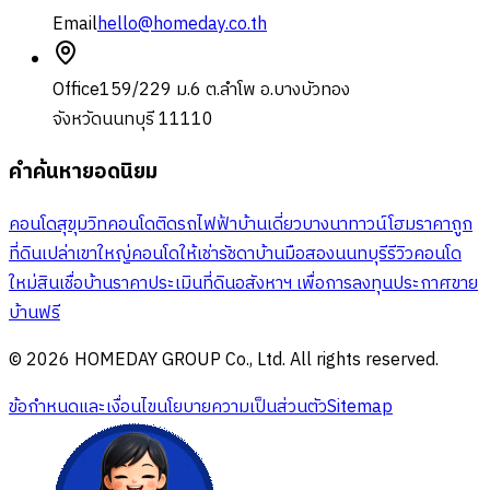
Email
hello@homeday.co.th
Office
159/229 ม.6 ต.ลำโพ อ.บางบัวทอง
จังหวัดนนทบุรี 11110
คำค้นหายอดนิยม
คอนโดสุขุมวิท
คอนโดติดรถไฟฟ้า
บ้านเดี่ยวบางนา
ทาวน์โฮมราคาถูก
ที่ดินเปล่าเขาใหญ่
คอนโดให้เช่ารัชดา
บ้านมือสองนนทบุรี
รีวิวคอนโด
ใหม่
สินเชื่อบ้าน
ราคาประเมินที่ดิน
อสังหาฯ เพื่อการลงทุน
ประกาศขาย
บ้านฟรี
© 2026 HOMEDAY GROUP Co., Ltd. All rights reserved.
ข้อกำหนดและเงื่อนไข
นโยบายความเป็นส่วนตัว
Sitemap