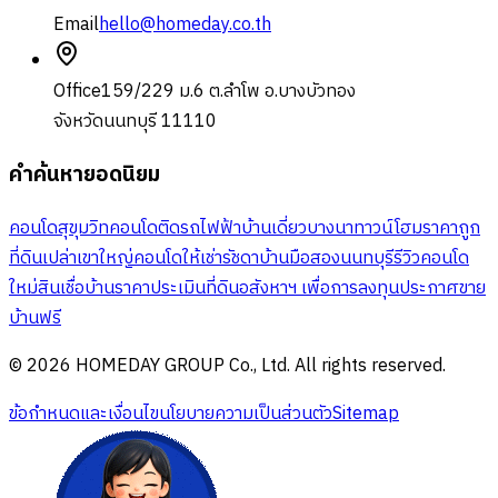
Email
hello@homeday.co.th
Office
159/229 ม.6 ต.ลำโพ อ.บางบัวทอง
จังหวัดนนทบุรี 11110
คำค้นหายอดนิยม
คอนโดสุขุมวิท
คอนโดติดรถไฟฟ้า
บ้านเดี่ยวบางนา
ทาวน์โฮมราคาถูก
ที่ดินเปล่าเขาใหญ่
คอนโดให้เช่ารัชดา
บ้านมือสองนนทบุรี
รีวิวคอนโด
ใหม่
สินเชื่อบ้าน
ราคาประเมินที่ดิน
อสังหาฯ เพื่อการลงทุน
ประกาศขาย
บ้านฟรี
© 2026 HOMEDAY GROUP Co., Ltd. All rights reserved.
ข้อกำหนดและเงื่อนไข
นโยบายความเป็นส่วนตัว
Sitemap