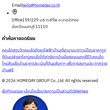
Email
hello@homeday.co.th
Office
159/229 ม.6 ต.ลำโพ อ.บางบัวทอง
จังหวัดนนทบุรี 11110
คำค้นหายอดนิยม
คอนโดสุขุมวิท
คอนโดติดรถไฟฟ้า
บ้านเดี่ยวบางนา
ทาวน์โฮมราคาถูก
ที่ดินเปล่าเขาใหญ่
คอนโดให้เช่ารัชดา
บ้านมือสองนนทบุรี
รีวิวคอนโด
ใหม่
สินเชื่อบ้าน
ราคาประเมินที่ดิน
อสังหาฯ เพื่อการลงทุน
ประกาศขาย
บ้านฟรี
© 2026 HOMEDAY GROUP Co., Ltd. All rights reserved.
ข้อกำหนดและเงื่อนไข
นโยบายความเป็นส่วนตัว
Sitemap