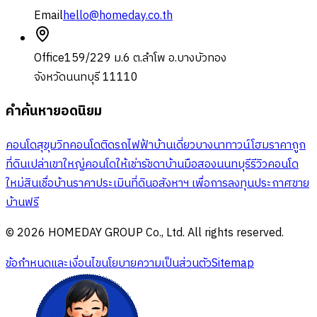
Email
hello@homeday.co.th
Office
159/229 ม.6 ต.ลำโพ อ.บางบัวทอง
จังหวัดนนทบุรี 11110
คำค้นหายอดนิยม
คอนโดสุขุมวิท
คอนโดติดรถไฟฟ้า
บ้านเดี่ยวบางนา
ทาวน์โฮมราคาถูก
ที่ดินเปล่าเขาใหญ่
คอนโดให้เช่ารัชดา
บ้านมือสองนนทบุรี
รีวิวคอนโด
ใหม่
สินเชื่อบ้าน
ราคาประเมินที่ดิน
อสังหาฯ เพื่อการลงทุน
ประกาศขาย
บ้านฟรี
© 2026 HOMEDAY GROUP Co., Ltd. All rights reserved.
ข้อกำหนดและเงื่อนไข
นโยบายความเป็นส่วนตัว
Sitemap