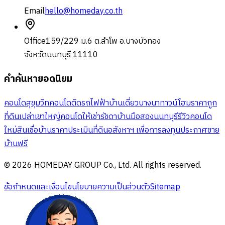
Email
hello@homeday.co.th
Office
159/229 ม.6 ต.ลำโพ อ.บางบัวทอง
จังหวัดนนทบุรี 11110
คำค้นหายอดนิยม
คอนโดสุขุมวิท
คอนโดติดรถไฟฟ้า
บ้านเดี่ยวบางนา
ทาวน์โฮมราคาถูก
ที่ดินเปล่าเขาใหญ่
คอนโดให้เช่ารัชดา
บ้านมือสองนนทบุรี
รีวิวคอนโด
ใหม่
สินเชื่อบ้าน
ราคาประเมินที่ดิน
อสังหาฯ เพื่อการลงทุน
ประกาศขาย
บ้านฟรี
© 2026 HOMEDAY GROUP Co., Ltd. All rights reserved.
ข้อกำหนดและเงื่อนไข
นโยบายความเป็นส่วนตัว
Sitemap